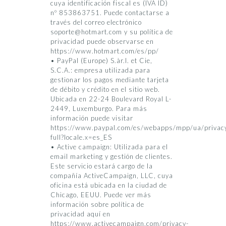
cuya identificación fiscal es (IVA ID)
nº 853863751. Puede contactarse a
través del correo electrónico
soporte@hotmart.com y su política de
privacidad puede observarse en
https://www.hotmart.com/es/pp/
• PayPal (Europe) S.àr.l. et Cie,
S.C.A.: empresa utilizada para
gestionar los pagos mediante tarjeta
de débito y crédito en el sitio web.
Ubicada en 22-24 Boulevard Royal L-
2449, Luxemburgo. Para más
información puede visitar
https://www.paypal.com/es/webapps/mpp/ua/privac
full?locale.x=es_ES
• Active campaign: Utilizada para el
email marketing y gestión de clientes.
Este servicio estará cargo de la
compañía ActiveCampaign, LLC, cuya
oficina está ubicada en la ciudad de
Chicago, EEUU. Puede ver más
información sobre política de
privacidad aquí en
https://www.activecampaign.com/privacy-