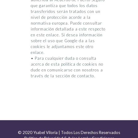
que garantiza que todos los datos
transferidos serán tratados con un
nivel de protección acorde a la
normativa europea. Puede consultar
información detallada a este respecto
en este enlace. Si desea información
sobre el uso que Google da a las
cookies le adjuntamos este otro
enlace.
• Para cualquier duda o consulta
acerca de esta política de cookies no
dude en comunicarse con nosotros a
través de la sección de contacto.
© 2020 Ysabel Viloria | Todos Los Derechos Reservados