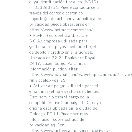
cuya identificación fiscal es (IVA ID)
nº 853863751. Puede contactarse a
través del correo electrónico
soporte@hotmart.com y su política de
privacidad puede observarse en
https://www.hotmart.com/es/pp/
• PayPal (Europe) S.àr.l. et Cie,
S.C.A.: empresa utilizada para
gestionar los pagos mediante tarjeta
de débito y crédito en el sitio web.
Ubicada en 22-24 Boulevard Royal L-
2449, Luxemburgo. Para más
información puede visitar
https://www.paypal.com/es/webapps/mpp/ua/privac
full?locale.x=es_ES
• Active campaign: Utilizada para el
email marketing y gestión de clientes.
Este servicio estará cargo de la
compañía ActiveCampaign, LLC, cuya
oficina está ubicada en la ciudad de
Chicago, EEUU. Puede ver más
información sobre política de
privacidad aquí en
https://www.activecampaign.com/privacy-